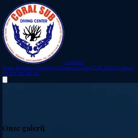
CoralSub
Home
Duiksites
Opleidingen
Tarieven
Galerij
Gids
Vidéos
Contact
FR
EN
NL
DE
ES
Onze galerij