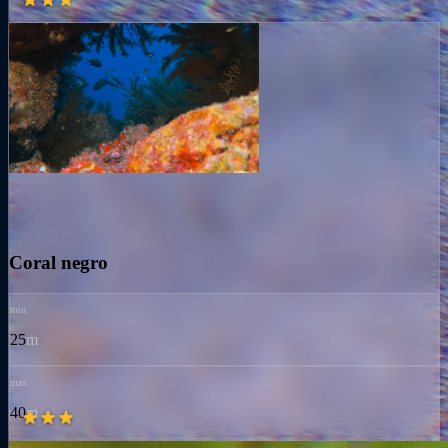
Coral negro
min
25
m
max
40
m