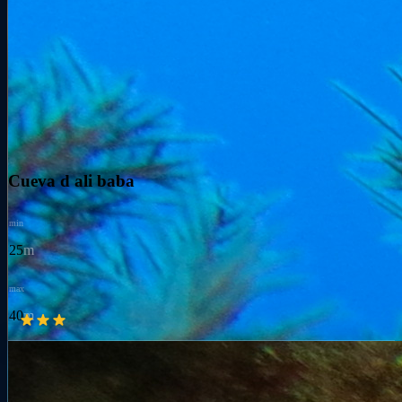
Cueva d ali baba
min
25
m
max
40
m