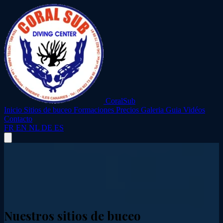
CoralSub
Inicio
Sitios de buceo
Formaciones
Precios
Galeria
Guia
Vidéos
Contacto
FR
EN
NL
DE
ES
Nuestros sitios de buceo