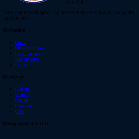
CoralSub
Votre centre de plongée. Explorez les fonds marins avec nos guides
expérimentés.
Navigation
Inicio
Sitios de buceo
Formaciones
Alojamiento
Precios
Découvrir
Galeria
Vidéos
Socios
Contacto
Guia
Diving coral-sub SLU