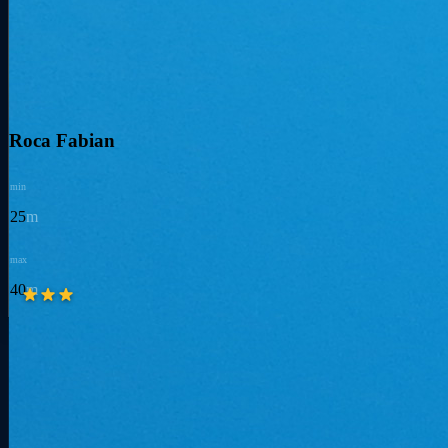
Roca Fabian
min
25
m
max
40
m