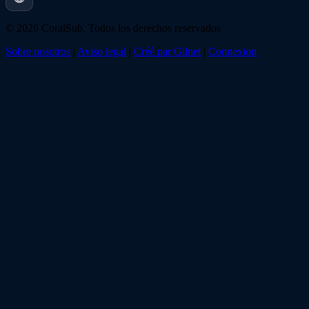
© 2026 CoralSub. Todos los derechos reservados
Sobre nosotros
|
Aviso legal
|
Créé par Gilnet
|
Connexion