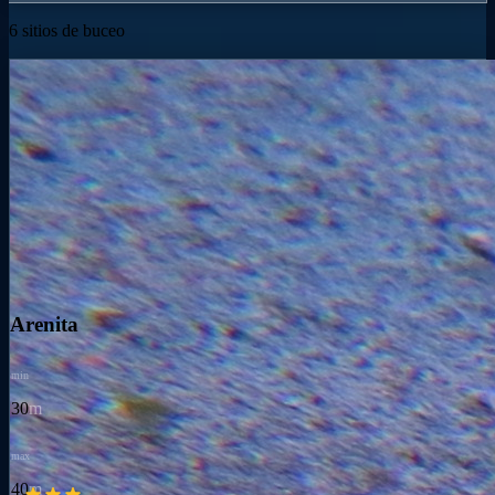
6 sitios de buceo
Arenita
min
30
m
max
40
m