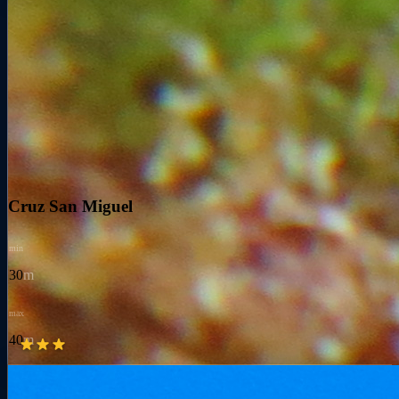
Cruz San Miguel
min
30
m
max
40
m