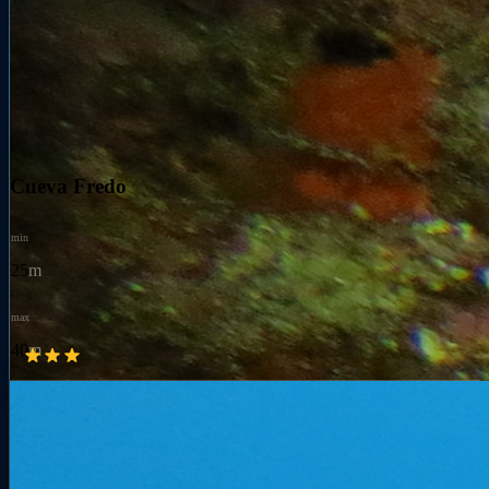
Cueva Fredo
min
25
m
max
40
m